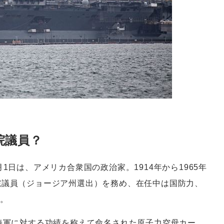
院議員？
981年6月1日は、アメリカ合衆国の政治家。1914年から1965年
院議員（ジョージア州選出）を務め、在任中は国防力、
る。
の海軍に対する功績を称えて命名された原子力空母カー