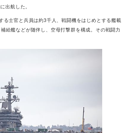
海に出航した。
艦する士官と兵員は約3千人、戦闘機をはじめとする艦載
、補給艦などが随伴し、空母打撃群を構成。その戦闘力