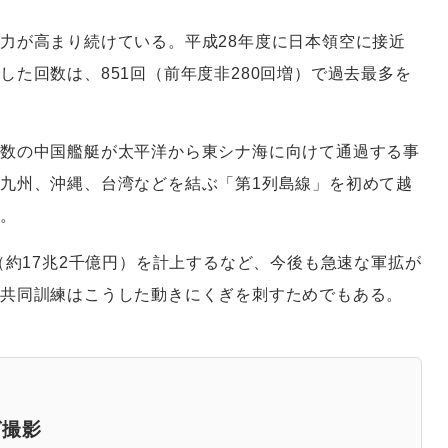
力が高まり続けている。平成28年度に日本領空に接近
た回数は、851回（前年度非280回増）で過去最多を
数の中国艦艇が太平洋から東シナ海に向けて通過する事
九州、沖縄、台湾などを結ぶ「第1列島線」を初めて越
た。
（約17兆2千億円）を計上するなど、今後も急速な軍拡が
の共同訓練はこうした動きにくぎを刺すためでもある。
グ撮影