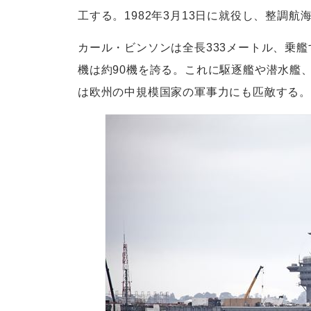
工する。1982年3月13日に就役し、整調航
カール・ビンソンは全長333メートル、乗
機は約90機を誇る。これに駆逐艦や潜水艦
は欧州の中規模国家の軍事力にも匹敵する。