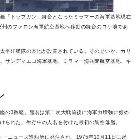
画「トップガン」舞台となったミラマーの海軍基地現在
バダ州のファロン海軍航空基地へ移動の舞台のロケ地であ
太平洋艦隊の基地が設置されている。そのせいか、カリ
。サンディエゴ海軍基地、ミラマー海兵隊航空基地、キ
ン
艦の3番艦。艦名は第二次大戦前後に海軍力増強に努め
付けられた。生存中の人名を付けた最初の航空母艦。
ト・ニューズ造船所に発注され、1975年10月11日に起