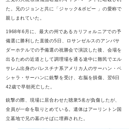
た。兄のジョンと共に「ジャック&ボビー 」の愛称で
親しまれていた。
1968年6月に、最大の州であるカリフォルニアでの予
備選に勝利した直後の5日、ロサンゼルスのアンバサ
ダーホテルでの予備選の祝勝会で演説した後、会場を
出るための近道として調理場を通る途中に難民でエル
サレム出身のパレスチナ系アメリカ人のサーハン・ベ
シャラ・サーハンに銃撃を受け、右脳を損傷、翌6日
42歳で早朝死亡した。
銃撃の際、現場に居合わせた聴衆5名が負傷したが、
全員が一命を取りとめている。遺体はアーリントン国
立墓地で兄の墓のそばに埋葬された。