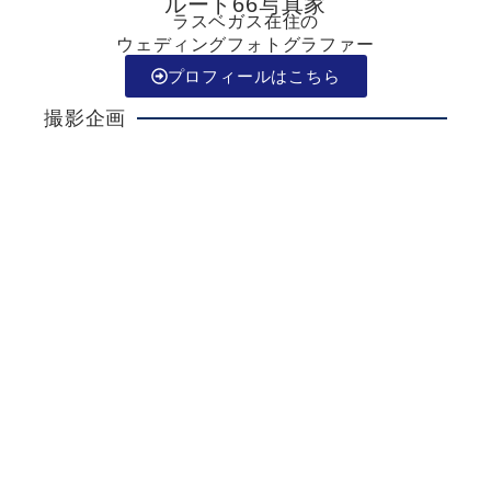
ルート66写真家
ラスベガス在住の
ウェディングフォトグラファー
プロフィールはこちら
撮影企画
Ken Kanazawa
ラスベガスウエディング
詳しく見る