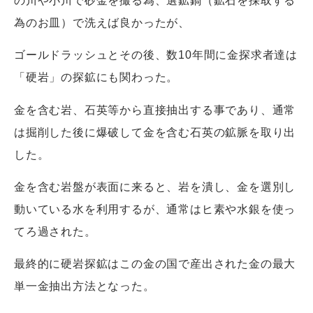
の川や小川で砂金を撮る為、選鉱鍋（鉱石を採取する
為のお皿）で洗えば良かったが、
ゴールドラッシュとその後、数10年間に金探求者達は
「硬岩」の探鉱にも関わった。
金を含む岩、石英等から直接抽出する事であり、通常
は掘削した後に爆破して金を含む石英の鉱脈を取り出
した。
金を含む岩盤が表面に来ると、岩を潰し、金を選別し
動いている水を利用するが、通常はヒ素や水銀を使っ
てろ過された。
最終的に硬岩探鉱はこの金の国で産出された金の最大
単一金抽出方法となった。