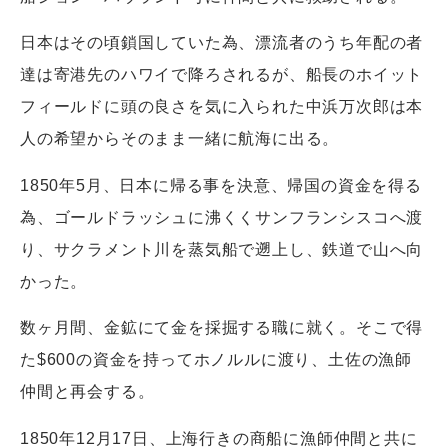
日本はその頃鎖国していた為、漂流者のうち年配の者
達は寄港先のハワイで降ろされるが、船長のホイット
フィールドに頭の良さを気に入られた中浜万次郎は本
人の希望からそのまま一緒に航海に出る。
1850年5月、日本に帰る事を決意、帰国の資金を得る
為、ゴールドラッシュに沸くくサンフランシスコへ渡
り、サクラメント川を蒸気船で遡上し、鉄道で山へ向
かった。
数ヶ月間、金鉱にて金を採掘する職に就く。そこで得
た$600の資金を持ってホノルルに渡り、土佐の漁師
仲間と再会する。
1850年12月17日、上海行きの商船に漁師仲間と共に