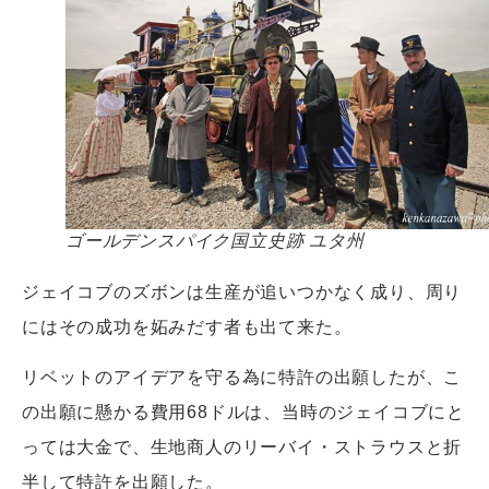
ゴールデンスパイク国立史跡 ユタ州
ジェイコブのズボンは生産が追いつかなく成り、周り
にはその成功を妬みだす者も出て来た。
リベットのアイデアを守る為に特許の出願したが、こ
の出願に懸かる費用68ドルは、当時のジェイコブにと
っては大金で、生地商人のリーバイ・ストラウスと折
半して特許を出願した。