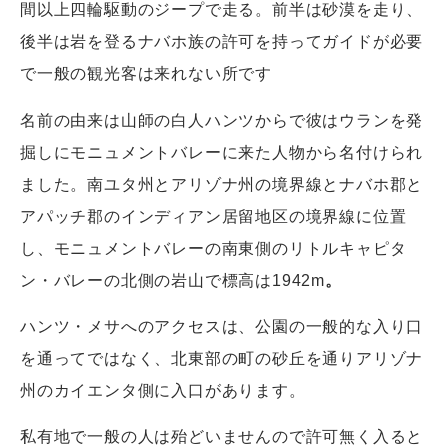
間以上四輪駆動のジープで走る。前半は砂漠を走り、
後半は岩を登るナバホ族の許可を持ってガイドが必要
で一般の観光客は来れない所です
名前の由来は山師の白人ハンツからで彼はウランを発
掘しにモニュメントバレーに来た人物から名付けられ
ました。南ユタ州とアリゾナ州の境界線とナバホ郡と
アパッチ郡のインディアン居留地区の境界線に位置
し、モニュメントバレーの南東側のリトルキャピタ
ン・バレーの北側の岩山で標高は1942m
。
ハンツ・メサへのアクセスは、公園の一般的な入り口
を通ってではなく、北東部の町の砂丘を通りアリゾナ
州のカイエンタ側に入口があります。
私有地で一般の人は殆どいませんので許可無く入ると