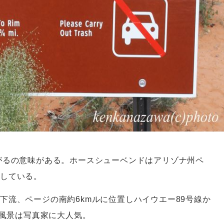
がるの意味がある。ホースシューベンドはアリゾナ州ペ
している。
下流、ページの南約6kmルに位置しハイウエー89号線か
な風景は写真家に大人気。