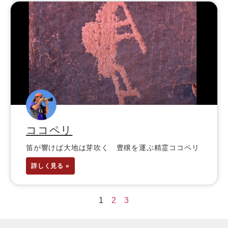
ココペリ
笛が響けば大地は芽吹く 豊穣を運ぶ精霊ココペリ
詳しく見る »
1
2
3